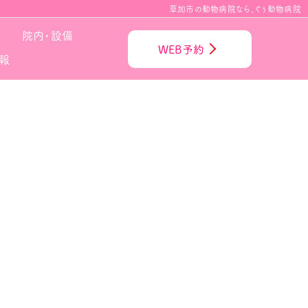
草加市の動物病院なら、ぐぅ動物病院
院内・設備
WEB予約
報