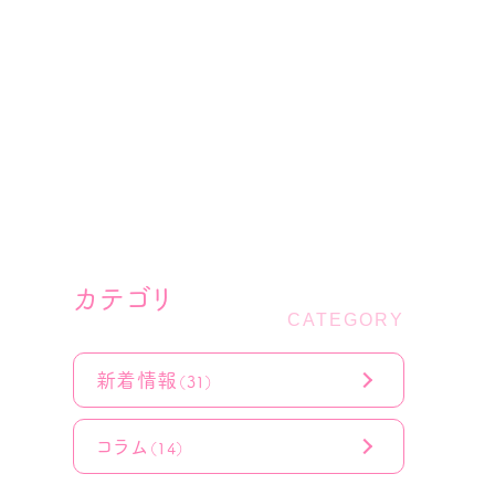
カテゴリ
新着情報
（31）
コラム
（14）