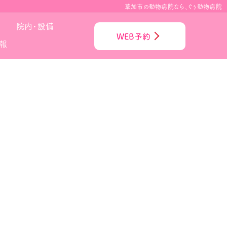
草加市の動物病院なら、ぐぅ動物病院
院内・設備
WEB予約
報