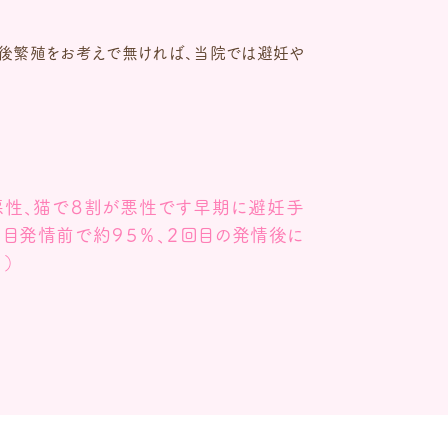
今後繁殖をお考えで無ければ、当院では避妊や
悪性、猫で８割が悪性です早期に避妊手
回目発情前で約９５％、２回目の発情後に
）