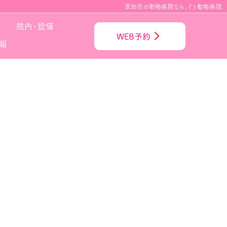
草加市の動物病院なら、ぐぅ動物病院
院内・設備
WEB予約
報