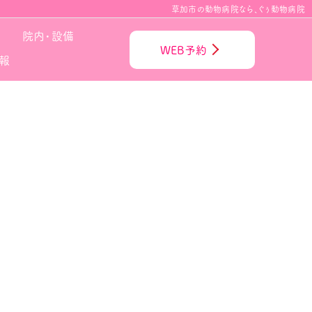
草加市の動物病院なら、ぐぅ動物病院
院内・設備
WEB予約
報