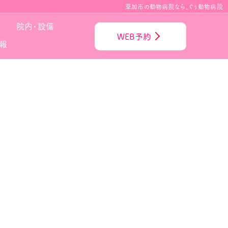
草加市の動物病院なら、ぐぅ動物病院
院内・設備
WEB予約
報