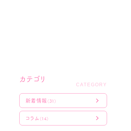
カテゴリ
新着情報
（31）
コラム
（14）